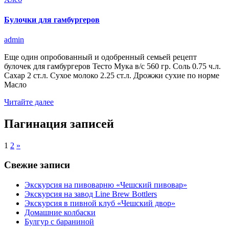
Булочки для гамбургеров
admin
Еще один опробованный и одобренный семьей рецепт
булочек для гамбургеров Тесто Мука в/с 560 гр. Соль 0.75 ч.л.
Сахар 2 ст.л. Сухое молоко 2.25 ст.л. Дрожжи сухие по норме
Масло
Читайте далее
Пагинация записей
1
2
»
Свежие записи
Экскурсия на пивоварню «Чешский пивовар»
Экскурсия на завод Line Brew Bottlers
Экскурсия в пивной клуб «Чешский двор»
Домашние колбаски
Булгур с бараниной