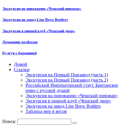
Экскурсия на пивоварню «Чешский пивовар»
Экскурсия на завод Line Brew Bottlers
Экскурсия в пивной клуб «Чешский двор»
Домашние колбаски
Булгур с бараниной
Домой
Ссылки
semenych.info
Экскурсия на Первый Пивзавод (часть 1)
Экскурсия на Первый Пивзавод (часть 2)
Российский Императорский стаут. Британское
пиво с русской душой
Экскурсия на пивоварню «Чешский пивовар»
Экскурсия в пивной клуб «Чешский двор»
Экскурсия на завод Line Brew Bottlers
Таблица мер и весов
Поиск: