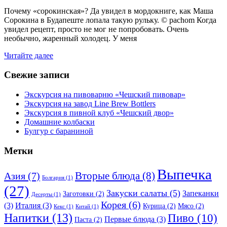
Почему «сорокинская»? Да увидел в мордокниге, как Маша
Сорокина в Будапеште лопала такую рульку. © pachom Когда
увидел рецепт, просто не мог не попробовать. Очень
необычно, жаренный холодец. У меня
Читайте далее
Свежие записи
Экскурсия на пивоварню «Чешский пивовар»
Экскурсия на завод Line Brew Bottlers
Экскурсия в пивной клуб «Чешский двор»
Домашние колбаски
Булгур с бараниной
Метки
Выпечка
Вторые блюда
(8)
Азия
(7)
Болгария
(1)
(27)
Закуски салаты
(5)
Запеканки
Заготовки
(2)
Десерты
(1)
Корея
(6)
(3)
Италия
(3)
Курица
(2)
Мясо
(2)
Кекс
(1)
Китай
(1)
Напитки
(13)
Пиво
(10)
Первые блюда
(3)
Паста
(2)