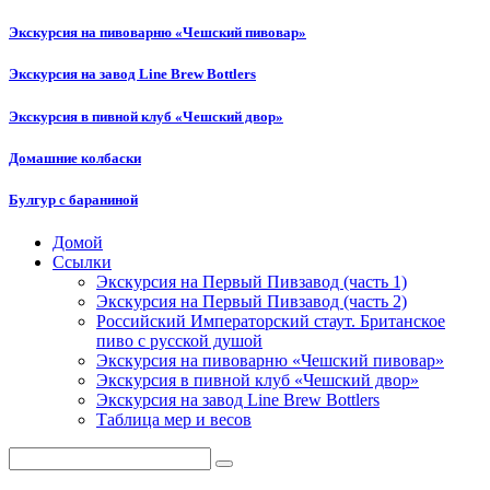
Экскурсия на пивоварню «Чешский пивовар»
Экскурсия на завод Line Brew Bottlers
Экскурсия в пивной клуб «Чешский двор»
Домашние колбаски
Булгур с бараниной
Домой
Ссылки
semenych.info
Экскурсия на Первый Пивзавод (часть 1)
Экскурсия на Первый Пивзавод (часть 2)
Российский Императорский стаут. Британское
пиво с русской душой
Экскурсия на пивоварню «Чешский пивовар»
Экскурсия в пивной клуб «Чешский двор»
Экскурсия на завод Line Brew Bottlers
Таблица мер и весов
Поиск: