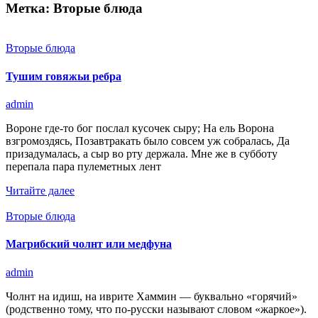
Метка:
Вторые блюда
Вторые блюда
Тушим говяжьи ребра
admin
Вороне где-то бог послал кусочек сыру; На ель Ворона
взгромоздясь, Позавтракать было совсем уж собралась, Да
призадумалась, а сыр во рту держала. Мне же в субботу
перепала пара пулеметных лент
Читайте далее
Вторые блюда
Магрибский чолнт или медфуна
admin
Чолнт на идиш, на иврите Хаммин — буквально «горячий»
(родственно тому, что по-русски называют словом «жаркое»).