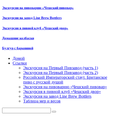
Экскурсия на пивоварню «Чешский пивовар»
Экскурсия на завод Line Brew Bottlers
Экскурсия в пивной клуб «Чешский двор»
Домашние колбаски
Булгур с бараниной
Домой
Ссылки
semenych.info
Экскурсия на Первый Пивзавод (часть 1)
Экскурсия на Первый Пивзавод (часть 2)
Российский Императорский стаут. Британское
пиво с русской душой
Экскурсия на пивоварню «Чешский пивовар»
Экскурсия в пивной клуб «Чешский двор»
Экскурсия на завод Line Brew Bottlers
Таблица мер и весов
Поиск: